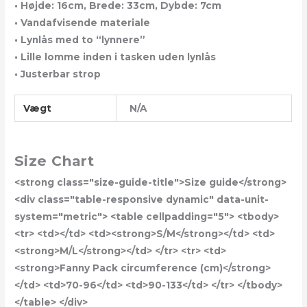
• Højde: 16cm, Brede: 33cm, Dybde: 7cm
• Vandafvisende materiale
• Lynlås med to “lynnere”
• Lille lomme inden i tasken uden lynlås
• Justerbar strop
Vægt
N/A
Size Chart
<strong class="size-guide-title">Size guide</strong>
<div class="table-responsive dynamic" data-unit-
system="metric"> <table cellpadding="5"> <tbody>
<tr> <td></td> <td><strong>S/M</strong></td> <td>
<strong>M/L</strong></td> </tr> <tr> <td>
<strong>Fanny Pack circumference (cm)</strong>
</td> <td>70-96</td> <td>90-133</td> </tr> </tbody>
</table> </div>