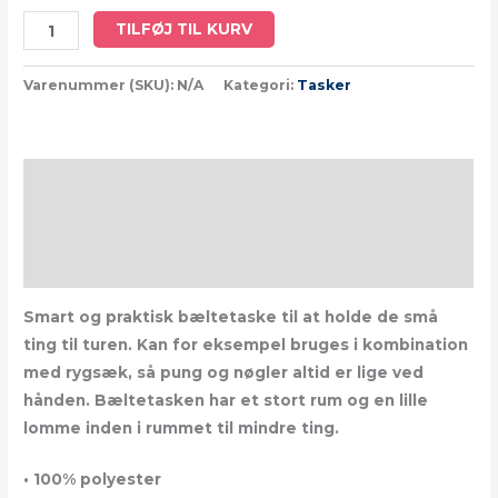
TILFØJ TIL KURV
Varenummer (SKU):
N/A
Kategori:
Tasker
Beskrivelse
Yderligere information
Size Chart
Smart og praktisk bæltetaske til at holde de små
ting til turen. Kan for eksempel bruges i kombination
med rygsæk, så pung og nøgler altid er lige ved
hånden. Bæltetasken har et stort rum og en lille
lomme inden i rummet til mindre ting.
• 100% polyester