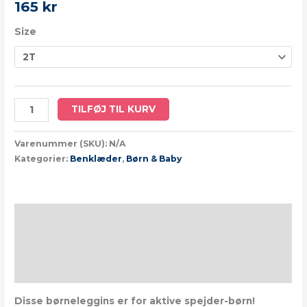
165
kr
Size
TILFØJ TIL KURV
Varenummer (SKU):
N/A
Kategorier:
Benklæder
,
Børn & Baby
Beskrivelse
Yderligere information
Size Chart
Disse børneleggins er for aktive spejder-børn!