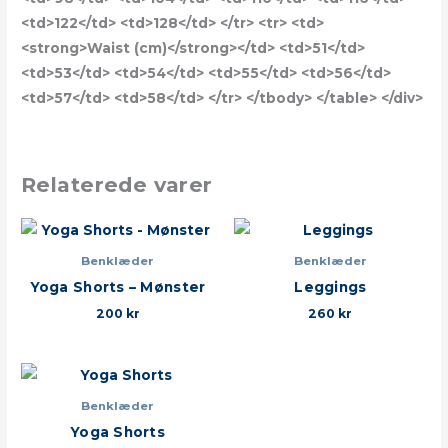
<td>122</td> <td>128</td> </tr> <tr> <td>
<strong>Waist (cm)</strong></td> <td>51</td>
<td>53</td> <td>54</td> <td>55</td> <td>56</td>
<td>57</td> <td>58</td> </tr> </tbody> </table> </div>
Relaterede varer
Benklæder
Benklæder
Yoga Shorts – Mønster
Leggings
200
kr
260
kr
Benklæder
Yoga Shorts