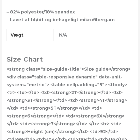
– 82% polyester/18% spandex
– Lavet af blødt og behageligt mikrofibergarn
Vægt
N/A
Size Chart
<strong class="size-guide-title">Size guide</strong>
<div class="table-responsive dynamic" data-unit-
system="metric"> <table cellpadding="5"> <tbody>
<tr> <td></td> <td><strong>2T</strong></td> <td>
<strong>3T</strong></td> <td><strong>4T</strong>
</td> <td><strong>5T</strong></td> <td>
<strong>6</strong></td> <td><strong>6X</strong>
</td> <td><strong>7</strong></td> </tr> <tr> <td>
<strong>Height (cm)</strong></td> <td>92</td>
<td>98</td> <td>104</td> <td>110</td> <td>116</td>