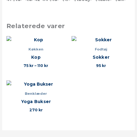
Relaterede varer
Prisinterval:
75 kr
til
Køkken
Fodtøj
110 kr
Kop
Sokker
75
kr
–
110
kr
95
kr
Benklæder
Yoga Bukser
270
kr