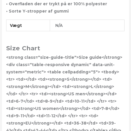
• Overfladen der er trykt på er 100% polyester
• Sorte Y-stropper af gummi
Vægt
N/A
Size Chart
<strong class="size-guide-title">Size guide</strong>
<div class="table-responsive dynamic" data-unit-
system="metric"> <table cellpadding="5"> <tbody>
<tr> <td></td> <td><strong>S</strong></td> <td>
<strong>M</strong></td> <td><strong>L</strong>
</td> </tr> <tr> <td><strong>US men</strong></td>
<td>6-7</td> <td>8-9</td> <td>10-11</td> </tr> <tr>
<td><strong>US women</strong></td> <td>7-8</td>
<td>9-11</td> <td>11-12</td> </tr> <tr> <td>
<strong>EU</strong></td> <td>36-38</td> <td>39-
41</td> <td>42-44</td> </tr> </tbody> </table> </div>