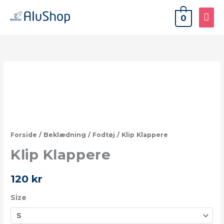
Gå
HO
0
til
indholdet
Klip
Klappere
antal
Forside
/
Beklædning
/
Fodtøj
/ Klip Klappere
Klip Klappere
120
kr
Size