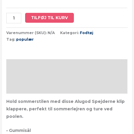
TILFØJ TIL KURV
Varenummer (SKU):
N/A
Kategori:
Fodtøj
Tag:
populær
Beskrivelse
Yderligere information
Size Chart
Hold sommerstilen med disse Alugod Spejderne klip
klappere, perfekt til sommerlejren og ture ved
poolen.
• Gummisål