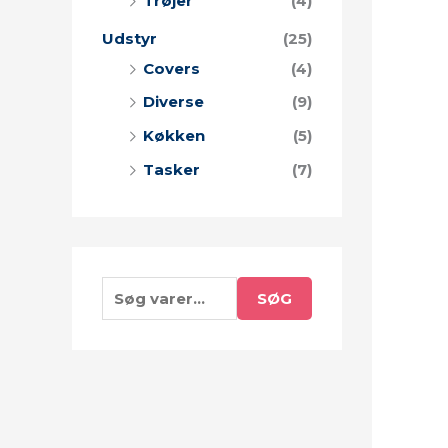
Trøjer
(4)
Udstyr
(25)
Covers
(4)
Diverse
(9)
Køkken
(5)
Tasker
(7)
SØG