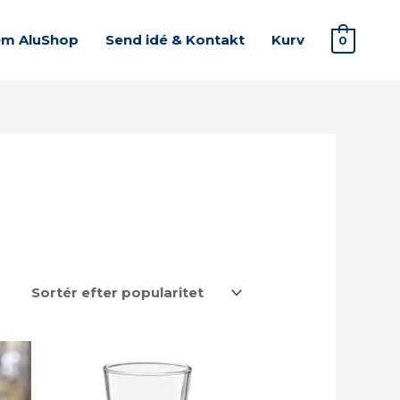
m AluShop
Send idé & Kontakt
Kurv
0