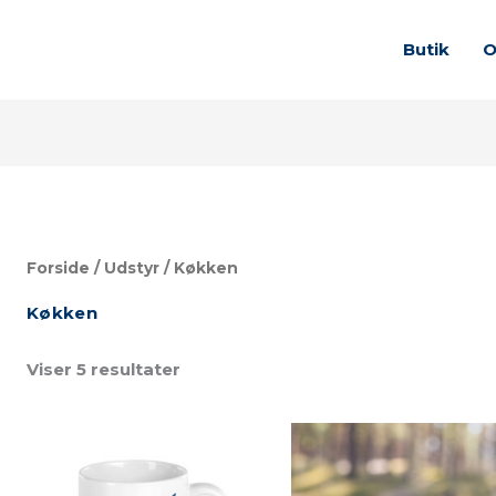
Butik
O
Sorteret
efter
popularitet
Forside
/
Udstyr
/ Køkken
Køkken
Viser 5 resultater
Prisinterval:
75 kr
til
110 kr