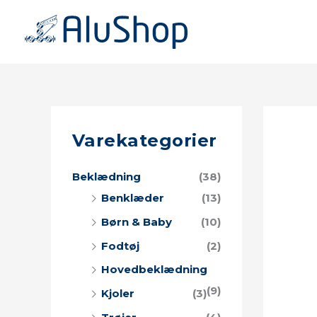
Gå
til
indholdet
S
Varekategorier
ø
g
Beklædning
(38)
e
Benklæder
(13)
f
Børn & Baby
(10)
t
e
Fodtøj
(2)
r
Hovedbeklædning
:
(9)
Kjoler
(3)